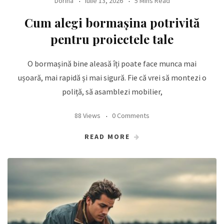
Dorina
iulie 13, 2026
5 Mins Read
Cum alegi bormașina potrivită
pentru proiectele tale
O bormașină bine aleasă îți poate face munca mai
ușoară, mai rapidă și mai sigură. Fie că vrei să montezi o
poliță, să asamblezi mobilier,
88 Views
0 Comments
READ MORE