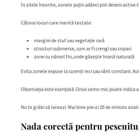
În zilele însorite, zonele puțin adânci pot deveni active
Câteva locuri care merită testate:
margini de stuf sau vegetație rară
structuri submerse, cum ar fi crengi sau copaci
zone cu nămol fin, unde găsește hrană naturală
Evita zonele expuse la curenți reci sau vânt constant. Ace
Observația este esențială. Orice semn mic poate indica a
Nu te grăbi să lansezi. Mai bine pierzi 20 de minute anal
Nada corectă pentru pescuitul