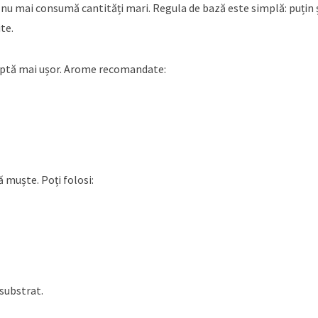
nu mai consumă cantități mari. Regula de bază este simplă: puțin ș
te.
cceptă mai ușor. Arome recomandate:
ă muște. Poți folosi:
 substrat.