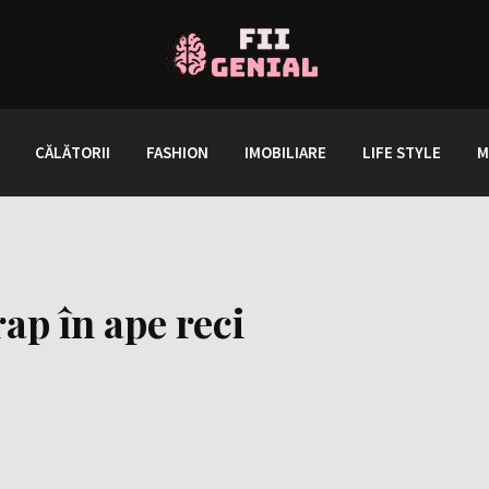
CĂLĂTORII
FASHION
IMOBILIARE
LIFE STYLE
M
ap în ape reci