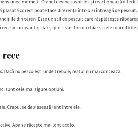
mensiunea momelii. Crapul devine suspicios și reacționează diferit 
plasată corect poate face diferența într-o zi întreagă de pescuit
ndițiile din teren. Este un stil de pescuit care răsplătește răbdarea
 rece au un avantaj clar și pot transforma chiar și cele mai dificile 
 rece
s. Dacă nu pescuiești unde trebuie, restul nu mai contează.
ci sunt cele mai sigure opțiuni.
ie. Crapul se deplasează lent între ele.
ctive. Apa se răcește mai lent acolo.