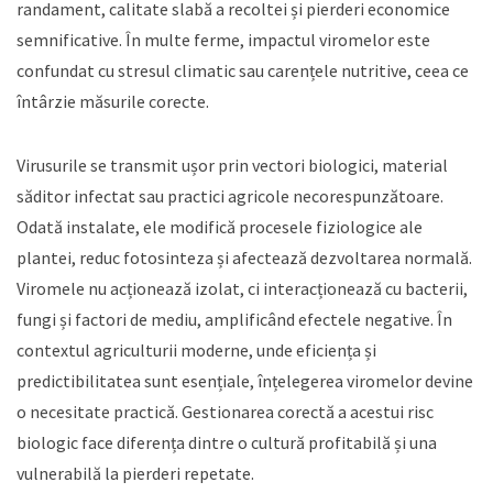
randament, calitate slabă a recoltei și pierderi economice
semnificative. În multe ferme, impactul viromelor este
confundat cu stresul climatic sau carențele nutritive, ceea ce
întârzie măsurile corecte.
Virusurile se transmit ușor prin vectori biologici, material
săditor infectat sau practici agricole necorespunzătoare.
Odată instalate, ele modifică procesele fiziologice ale
plantei, reduc fotosinteza și afectează dezvoltarea normală.
Viromele nu acționează izolat, ci interacționează cu bacterii,
fungi și factori de mediu, amplificând efectele negative. În
contextul agriculturii moderne, unde eficiența și
predictibilitatea sunt esențiale, înțelegerea viromelor devine
o necesitate practică. Gestionarea corectă a acestui risc
biologic face diferența dintre o cultură profitabilă și una
vulnerabilă la pierderi repetate.